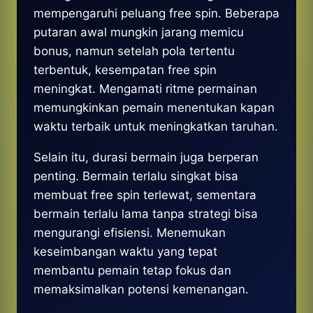
mempengaruhi peluang free spin. Beberapa
putaran awal mungkin jarang memicu
bonus, namun setelah pola tertentu
terbentuk, kesempatan free spin
meningkat. Mengamati ritme permainan
memungkinkan pemain menentukan kapan
waktu terbaik untuk meningkatkan taruhan.
Selain itu, durasi bermain juga berperan
penting. Bermain terlalu singkat bisa
membuat free spin terlewat, sementara
bermain terlalu lama tanpa strategi bisa
mengurangi efisiensi. Menemukan
keseimbangan waktu yang tepat
membantu pemain tetap fokus dan
memaksimalkan potensi kemenangan.