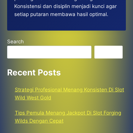
Konsistensi dan disiplin menjadi kunci agar
setiap putaran membawa hasil optimal.
Search
Search
Recent Posts
Strategi Profesional Menang Konsisten Di Slot
Wild West Gold
Tips Pemula Menang Jackpot Di Slot Forging
Wilds Dengan Cepat