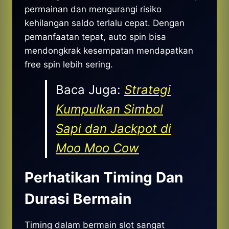
permainan dan mengurangi risiko
kehilangan saldo terlalu cepat. Dengan
pemanfaatan tepat, auto spin bisa
mendongkrak kesempatan mendapatkan
free spin lebih sering.
Baca Juga:
Strategi
Kumpulkan Simbol
Sapi dan Jackpot di
Moo Moo Cow
Perhatikan Timing Dan
Durasi Bermain
Timing dalam bermain slot sangat