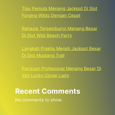
Tips Pemula Menang Jackpot Di Slot
Forging Wilds Dengan Cepat
Rahasia Tersembunyi Menang Besar
Di Slot Wild Beach Party
Langkah Praktis Meraih Jackpot Besar
Di Slot Mustang Trail
Panduan Profesional Menang Besar Di
Slot Lucky Clover Lady
Recent Comments
No comments to show.