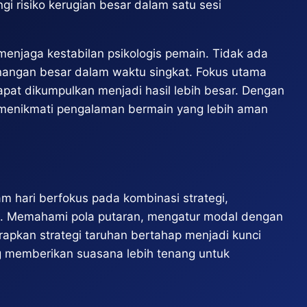
i risiko kerugian besar dalam satu sesi
 menjaga kestabilan psikologis pemain. Tidak ada
angan besar dalam waktu singkat. Fokus utama
pat dikumpulkan menjadi hasil lebih besar. Dengan
 menikmati pengalaman bermain yang lebih aman
 hari berfokus pada kombinasi strategi,
k. Memahami pola putaran, mengatur modal dengan
rapkan strategi taruhan bertahap menjadi kunci
g memberikan suasana lebih tenang untuk