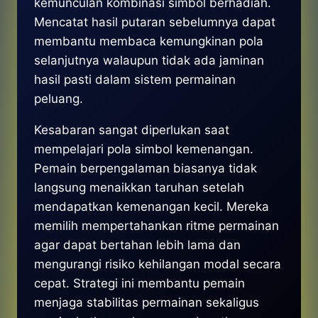
kemunculan kombinasi simbol berhadiah.
Mencatat hasil putaran sebelumnya dapat
membantu membaca kemungkinan pola
selanjutnya walaupun tidak ada jaminan
hasil pasti dalam sistem permainan
peluang.
Kesabaran sangat diperlukan saat
mempelajari pola simbol kemenangan.
Pemain berpengalaman biasanya tidak
langsung menaikkan taruhan setelah
mendapatkan kemenangan kecil. Mereka
memilih mempertahankan ritme permainan
agar dapat bertahan lebih lama dan
mengurangi risiko kehilangan modal secara
cepat. Strategi ini membantu pemain
menjaga stabilitas permainan sekaligus