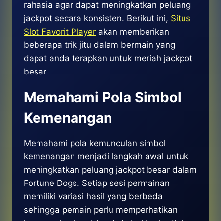
rahasia agar dapat meningkatkan peluang
jackpot secara konsisten. Berikut ini,
Situs
Slot Favorit Player
akan memberikan
beberapa trik jitu dalam bermain yang
dapat anda terapkan untuk meriah jackpot
besar.
Memahami Pola Simbol
Kemenangan
Memahami pola kemunculan simbol
kemenangan menjadi langkah awal untuk
meningkatkan peluang jackpot besar dalam
Fortune Dogs. Setiap sesi permainan
memiliki variasi hasil yang berbeda
sehingga pemain perlu memperhatikan