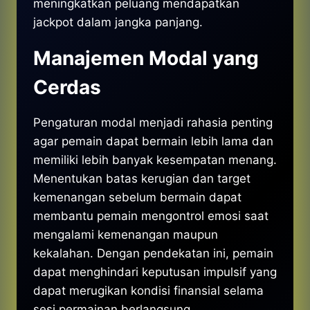
meningkatkan peluang mendapatkan
jackpot dalam jangka panjang.
Manajemen Modal yang
Cerdas
Pengaturan modal menjadi rahasia penting
agar pemain dapat bermain lebih lama dan
memiliki lebih banyak kesempatan menang.
Menentukan batas kerugian dan target
kemenangan sebelum bermain dapat
membantu pemain mengontrol emosi saat
mengalami kemenangan maupun
kekalahan. Dengan pendekatan ini, pemain
dapat menghindari keputusan impulsif yang
dapat merugikan kondisi finansial selama
sesi permainan berlangsung.