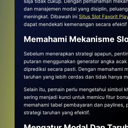
saja tidak cukup. Dengan pemahaman mekani
dan manajemen modal yang disiplin, peluang
meningkat. Dibawah ini
Situs Slot Favorit Pla
dapat mendekati kemenangan secara efektif d
Memahami Mekanisme Slot
Sebelum menerapkan strategi apapun, penti
putaran menggunakan generator angka acak (
diprediksi secara pasti. Dengan memahami 
taruhan yang lebih cerdas dan tidak hanya
Selain itu, pemain perlu mengetahui simbol kh
sering menjadi kunci untuk memicu fitur b
memahami tabel pembayaran dan paylines, p
strategi taruhan yang efektif.
Mengatur Modal Dan Taruh