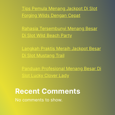
Tips Pemula Menang Jackpot Di Slot
Forging Wilds Dengan Cepat
Rahasia Tersembunyi Menang Besar
Di Slot Wild Beach Party
Langkah Praktis Meraih Jackpot Besar
Di Slot Mustang Trail
Panduan Profesional Menang Besar Di
Slot Lucky Clover Lady
Recent Comments
No comments to show.