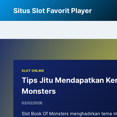
Skip
Situs Slot Favorit Player
to
content
SLOT ONLINE
Tips Jitu Mendapatkan Ke
Monsters
03/02/2026
Slot Book Of Monsters menghadirkan tema mi