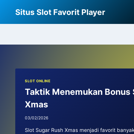
Skip
Situs Slot Favorit Player
to
content
SLOT ONLINE
Taktik Menemukan Bonus S
Xmas
03/02/2026
Slot Sugar Rush Xmas menjadi favorit banya