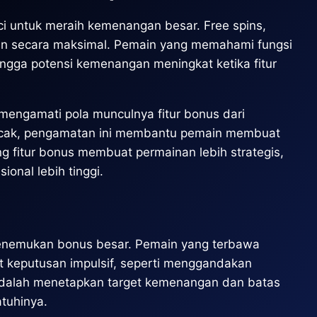
ci untuk meraih kemenangan besar. Free spins,
tkan secara maksimal. Pemain yang memahami fungsi
ingga potensi kemenangan meningkat ketika fitur
mengamati pola munculnya fitur bonus dari
acak, pengamatan ini membantu pemain membuat
ng fitur bonus membuat permainan lebih strategis,
onal lebih tinggi.
enemukan bonus besar. Pemain yang terbawa
keputusan impulsif, seperti menggandakan
f adalah menetapkan target kemenangan dan batas
atuhinya.