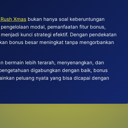
r Rush Xmas
bukan hanya soal keberuntungan
engelolaan modal, pemanfaatan fitur bonus,
s menjadi kunci strategi efektif. Dengan pendekatan
atkan bonus besar meningkat tanpa mengorbankan
n bermain lebih terarah, menyenangkan, dan
an pengetahuan digabungkan dengan baik, bonus
lainkan peluang nyata yang bisa dicapai dengan