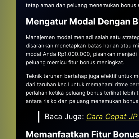
tetap aman dan peluang menemukan bonus s
Mengatur Modal Dengan B
Manajemen modal menjadi salah satu strateg
disarankan menetapkan batas harian atau mi
modal Anda Rp1.000.000, pisahkan menjadi 
peluang memicu fitur bonus meningkat.
Teknik taruhan bertahap juga efektif untuk
dari taruhan kecil untuk memahami ritme p
perlahan ketika peluang bonus terlihat lebih
antara risiko dan peluang menemukan bonus 
Baca Juga:
Cara Cepat JP 
Memanfaatkan Fitur Bonus