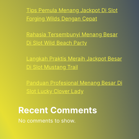
Tips Pemula Menang Jackpot Di Slot
Forging Wilds Dengan Cepat
Rahasia Tersembunyi Menang Besar
Di Slot Wild Beach Party
Langkah Praktis Meraih Jackpot Besar
Di Slot Mustang Trail
Panduan Profesional Menang Besar Di
Slot Lucky Clover Lady
Recent Comments
No comments to show.