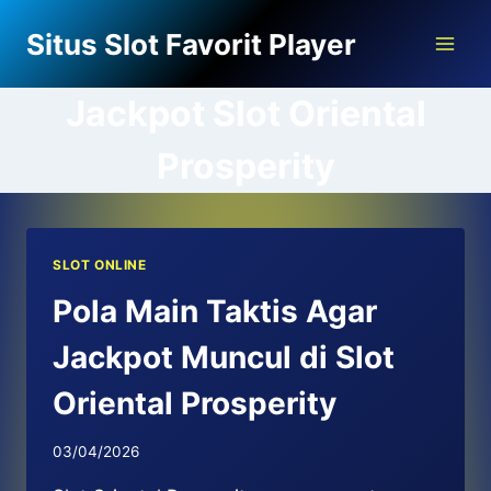
Skip
Situs Slot Favorit Player
to
content
Jackpot Slot Oriental
Prosperity
SLOT ONLINE
Pola Main Taktis Agar
Jackpot Muncul di Slot
Oriental Prosperity
03/04/2026