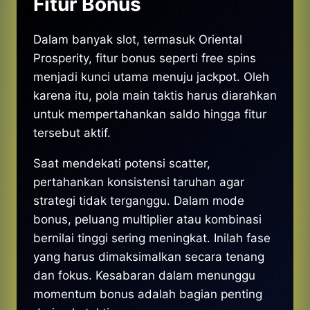
Fitur Bonus
Dalam banyak slot, termasuk Oriental
Prosperity, fitur bonus seperti free spins
menjadi kunci utama menuju jackpot. Oleh
karena itu, pola main taktis harus diarahkan
untuk mempertahankan saldo hingga fitur
tersebut aktif.
Saat mendekati potensi scatter,
pertahankan konsistensi taruhan agar
strategi tidak terganggu. Dalam mode
bonus, peluang multiplier atau kombinasi
bernilai tinggi sering meningkat. Inilah fase
yang harus dimaksimalkan secara tenang
dan fokus. Kesabaran dalam menunggu
momentum bonus adalah bagian penting