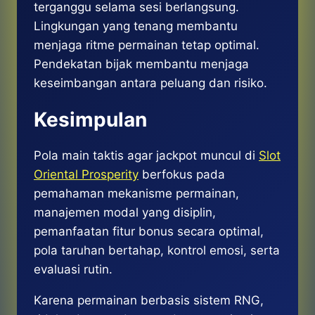
terganggu selama sesi berlangsung.
Lingkungan yang tenang membantu
menjaga ritme permainan tetap optimal.
Pendekatan bijak membantu menjaga
keseimbangan antara peluang dan risiko.
Kesimpulan
Pola main taktis agar jackpot muncul di
Slot
Oriental Prosperity
berfokus pada
pemahaman mekanisme permainan,
manajemen modal yang disiplin,
pemanfaatan fitur bonus secara optimal,
pola taruhan bertahap, kontrol emosi, serta
evaluasi rutin.
Karena permainan berbasis sistem RNG,