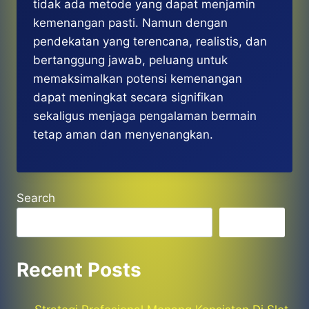
tidak ada metode yang dapat menjamin
kemenangan pasti. Namun dengan
pendekatan yang terencana, realistis, dan
bertanggung jawab, peluang untuk
memaksimalkan potensi kemenangan
dapat meningkat secara signifikan
sekaligus menjaga pengalaman bermain
tetap aman dan menyenangkan.
Search
Search
Recent Posts