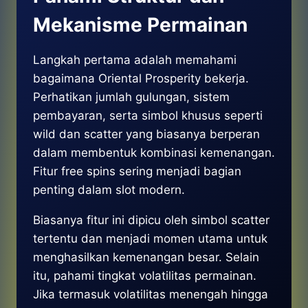
Mekanisme Permainan
Langkah pertama adalah memahami
bagaimana Oriental Prosperity bekerja.
Perhatikan jumlah gulungan, sistem
pembayaran, serta simbol khusus seperti
wild dan scatter yang biasanya berperan
dalam membentuk kombinasi kemenangan.
Fitur free spins sering menjadi bagian
penting dalam slot modern.
Biasanya fitur ini dipicu oleh simbol scatter
tertentu dan menjadi momen utama untuk
menghasilkan kemenangan besar. Selain
itu, pahami tingkat volatilitas permainan.
Jika termasuk volatilitas menengah hingga